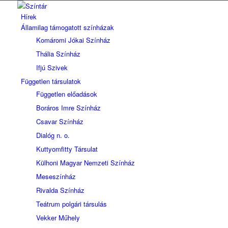
Hírek
Államilag támogatott színházak
Komáromi Jókai Színház
Thália Színház
Ifjú Szivek
Független társulatok
Független előadások
Boráros Imre Színház
Csavar Színház
Dialóg n. o.
Kuttyomfitty Társulat
Külhoni Magyar Nemzeti Színház
Meseszínház
Rivalda Színház
Teátrum polgári társulás
Vekker Műhely