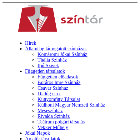
Hírek
Államilag támogatott színházak
Komáromi Jókai Színház
Thália Színház
Ifjú Szivek
Független társulatok
Független előadások
Boráros Imre Színház
Csavar Színház
Dialóg n. o.
Kuttyomfitty Társulat
Külhoni Magyar Nemzeti Színház
Meseszínház
Rivalda Színház
Teátrum polgári társulás
Vekker Műhely
Jókai Napok
Amatőr társulatok